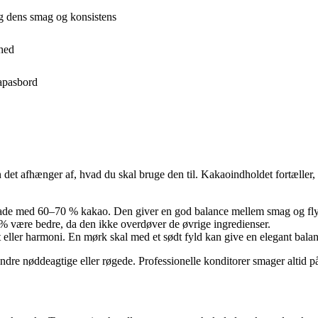
g dens smag og konsistens
rhed
tapasbord
 det afhænger af, hvad du skal bruge den til. Kakaoindholdet fortæller
lade med 60–70 % kakao. Den giver en god balance mellem smag og fl
% være bedre, da den ikke overdøver de øvrige ingredienser.
 eller harmoni. En mørk skal med et sødt fyld kan give en elegant balan
andre nøddeagtige eller røgede. Professionelle konditorer smager altid 