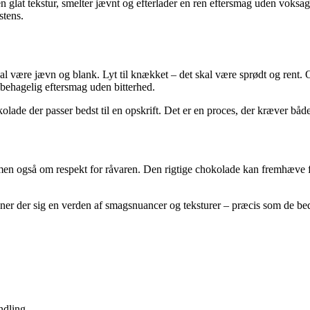
en glat tekstur, smelter jævnt og efterlader en ren eftersmag uden voks
stens.
 være jævn og blank. Lyt til knækket – det skal være sprødt og rent. Og
behagelig eftersmag uden bitterhed.
kolade der passer bedst til en opskrift. Det er en proces, der kræver båd
n også om respekt for råvaren. Den rigtige chokolade kan fremhæve frug
bner der sig en verden af smagsnuancer og teksturer – præcis som de be
ndling.