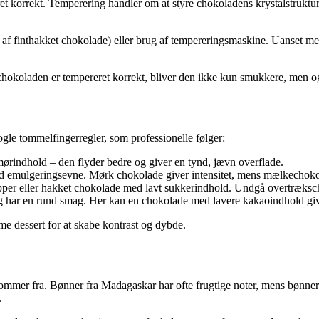
t korrekt. Temperering handler om at styre chokoladens krystalstruktur,
 af finthakket chokolade) eller brug af tempereringsmaskine. Uanset meto
chokoladen er tempereret korrekt, bliver den ikke kun smukkere, men o
ogle tommelfingerregler, som professionelle følger:
indhold – den flyder bedre og giver en tynd, jævn overflade.
 emulgeringsevne. Mørk chokolade giver intensitet, mens mælkechoko
per eller hakket chokolade med lavt sukkerindhold. Undgå overtræksc
 har en rund smag. Her kan en chokolade med lavere kakaoindhold give 
me dessert for at skabe kontrast og dybde.
kommer fra. Bønner fra Madagaskar har ofte frugtige noter, mens bønne
.