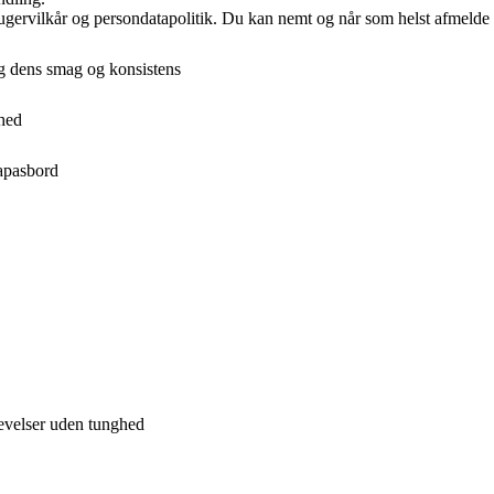
ugervilkår og persondatapolitik. Du kan nemt og når som helst afmelde d
g dens smag og konsistens
rhed
tapasbord
evelser uden tunghed