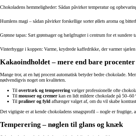
Chokoladens hemmeligheder: Sådan påvirker temperatur og opbevarin
Humlens magi – sådan påvirker forskellige sorter øllets aroma og bitte
Grønne tapas: Sæt grøntsager og bælgfrugter i centrum for et sundere 
Vinterhygge i koppen: Varme, krydrede kaffedrikke, der varmer sjælen
Kakaoindholdet – mere end bare procenter
Mange tror, at en høj procent automatisk betyder bedre chokolade. Men
nødvendigvis noget om kvaliteten.
Til
overtræk og temperering
vælger professionelle ofte choko
Til
mousser og cremer
kan en lidt mildere chokolade på 50–60 
Til
praliner og fyld
afhænger valget af, om du vil skabe kontrast
Det vigtigste er at kende chokoladens smagsprofil – nogle er frugtige, 
Temperering – nøglen til glans og knæk