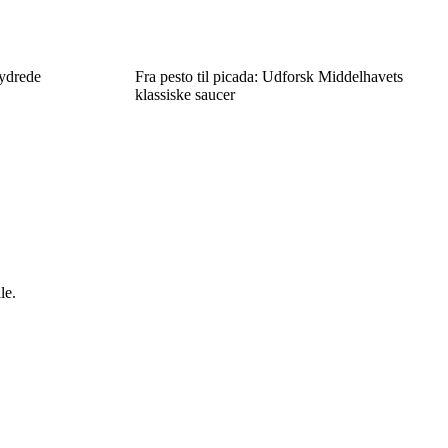
rydrede
Fra pesto til picada: Udforsk Middelhavets
klassiske saucer
le.