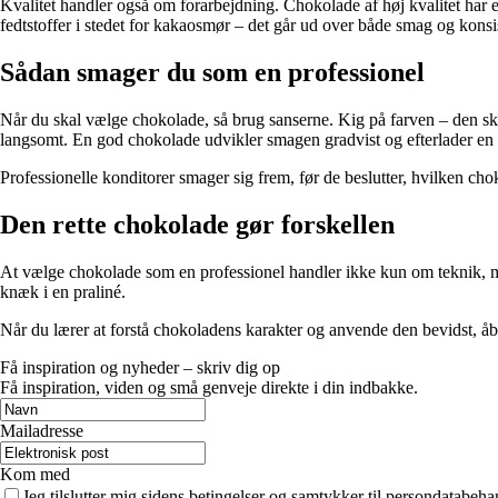
Kvalitet handler også om forarbejdning. Chokolade af høj kvalitet har 
fedtstoffer i stedet for kakaosmør – det går ud over både smag og konsi
Sådan smager du som en professionel
Når du skal vælge chokolade, så brug sanserne. Kig på farven – den skal
langsomt. En god chokolade udvikler smagen gradvist og efterlader en 
Professionelle konditorer smager sig frem, før de beslutter, hvilken cho
Den rette chokolade gør forskellen
At vælge chokolade som en professionel handler ikke kun om teknik, me
knæk i en praliné.
Når du lærer at forstå chokoladens karakter og anvende den bevidst, å
Få inspiration og nyheder – skriv dig op
Få inspiration, viden og små genveje direkte i din indbakke.
Mailadresse
Kom med
Jeg tilslutter mig sidens betingelser og samtykker til persondatabeha