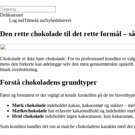
Delikatesser
Log ind
Tilmeld nu
Nyhedsbrevet
Den rette chokolade til det rette formål – 
Chokolade er ikke bare chokolade. For en professionel konditor er valg
mens den forkerte kan ødelægge selv den mest gennemtænkte opskrift. He
blank overtrækning.
Forstå chokoladens grundtyper
Først og fremmest er det vigtigt at kende forskellen på de tre hovedt
Mørk chokolade
indeholder kakao, kakaosmør og sukker – men 
Mælkechokolade
har et lavere kakaoindhold og indeholder mælk
Hvid chokolade
indeholder ingen kakaomasse, kun kakaosmør, su
Som konditor handler det om at matche chokoladens karakter med det øn