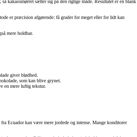
 så kakaosmørret sætter sig på den rigtige måde. Resultatet er en blank
de er præcision afgørende: få grader for meget eller for lidt kan
gså mere holdbar.
lade giver blødhed.
hokolade, som kan blive grynet.
en mere luftig tekstur.
r fra Ecuador kan være mere jordede og intense. Mange konditorer