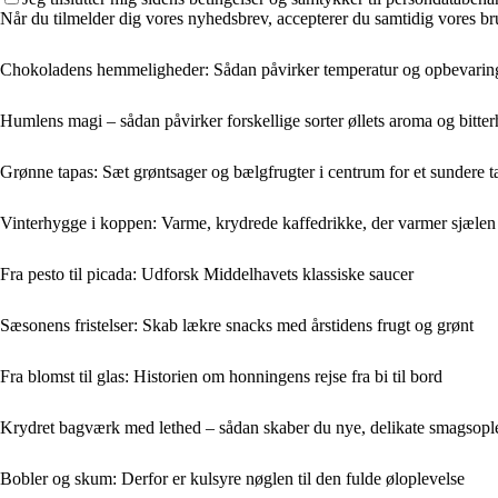
Når du tilmelder dig vores nyhedsbrev, accepterer du samtidig vores br
Chokoladens hemmeligheder: Sådan påvirker temperatur og opbevarin
Humlens magi – sådan påvirker forskellige sorter øllets aroma og bitte
Grønne tapas: Sæt grøntsager og bælgfrugter i centrum for et sundere 
Vinterhygge i koppen: Varme, krydrede kaffedrikke, der varmer sjælen
Fra pesto til picada: Udforsk Middelhavets klassiske saucer
Sæsonens fristelser: Skab lækre snacks med årstidens frugt og grønt
Fra blomst til glas: Historien om honningens rejse fra bi til bord
Krydret bagværk med lethed – sådan skaber du nye, delikate smagsopl
Bobler og skum: Derfor er kulsyre nøglen til den fulde øloplevelse