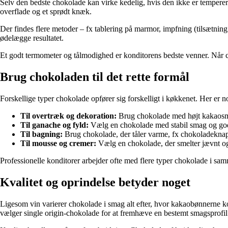
Selv den bedste chokolade kan virke kedelig, hvis den ikke er temperere
overflade og et sprødt knæk.
Der findes flere metoder – fx tablering på marmor, impfning (tilsætning
ødelægge resultatet.
Et godt termometer og tålmodighed er konditorens bedste venner. Når 
Brug chokoladen til det rette formål
Forskellige typer chokolade opfører sig forskelligt i køkkenet. Her er n
Til overtræk og dekoration:
Brug chokolade med højt kakaosmør
Til ganache og fyld:
Vælg en chokolade med stabil smag og god
Til bagning:
Brug chokolade, der tåler varme, fx chokoladeknap
Til mousse og cremer:
Vælg en chokolade, der smelter jævnt og
Professionelle konditorer arbejder ofte med flere typer chokolade i sam
Kvalitet og oprindelse betyder noget
Ligesom vin varierer chokolade i smag alt efter, hvor kakaobønnerne 
vælger single origin-chokolade for at fremhæve en bestemt smagsprofil