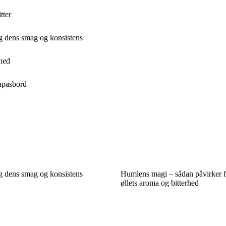
tter
g dens smag og konsistens
rhed
tapasbord
g dens smag og konsistens
Humlens magi – sådan påvirker fo
øllets aroma og bitterhed