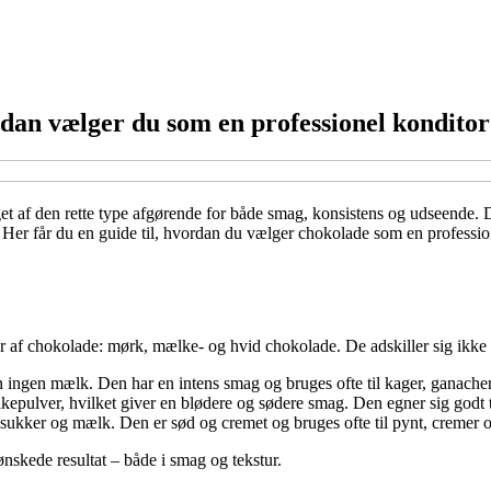
sådan vælger du som en professionel konditor
et af den rette type afgørende for både smag, konsistens og udseende. D
r får du en guide til, hvordan du vælger chokolade som en professionel
yper af chokolade: mørk, mælke- og hvid chokolade. De adskiller sig ik
ingen mælk. Den har en intens smag og bruges ofte til kager, ganacher
epulver, hvilket giver en blødere og sødere smag. Den egner sig godt t
kker og mælk. Den er sød og cremet og bruges ofte til pynt, cremer og
skede resultat – både i smag og tekstur.