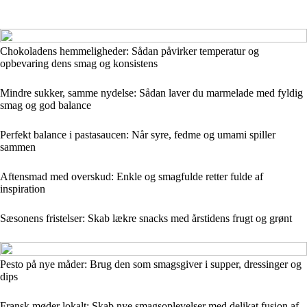
Chokoladens hemmeligheder: Sådan påvirker temperatur og
opbevaring dens smag og konsistens
Mindre sukker, samme nydelse: Sådan laver du marmelade med fyldig
smag og god balance
Perfekt balance i pastasaucen: Når syre, fedme og umami spiller
sammen
Aftensmad med overskud: Enkle og smagfulde retter fulde af
inspiration
Sæsonens fristelser: Skab lækre snacks med årstidens frugt og grønt
Pesto på nye måder: Brug den som smagsgiver i supper, dressinger og
dips
Fransk møder lokalt: Skab nye smagsoplevelser med delikat fusion af