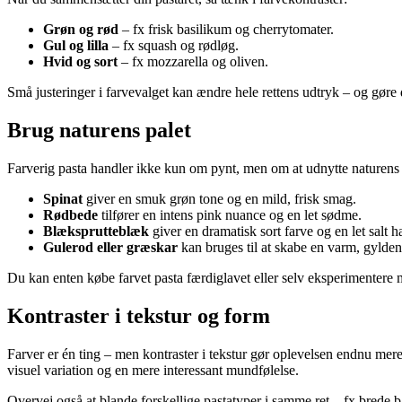
Grøn og rød
– fx frisk basilikum og cherrytomater.
Gul og lilla
– fx squash og rødløg.
Hvid og sort
– fx mozzarella og oliven.
Små justeringer i farvevalget kan ændre hele rettens udtryk – og gøre 
Brug naturens palet
Farverig pasta handler ikke kun om pynt, men om at udnytte naturens 
Spinat
giver en smuk grøn tone og en mild, frisk smag.
Rødbede
tilfører en intens pink nuance og en let sødme.
Blæksprutteblæk
giver en dramatisk sort farve og en let salt 
Gulerod eller græskar
kan bruges til at skabe en varm, gylden
Du kan enten købe farvet pasta færdiglavet eller selv eksperimentere m
Kontraster i tekstur og form
Farver er én ting – men kontraster i tekstur gør oplevelsen endnu mer
visuel variation og en mere interessant mundfølelse.
Overvej også at blande forskellige pastatyper i samme ret – fx brede bå