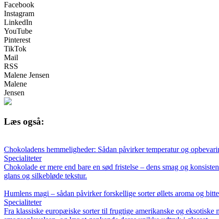
Facebook
Instagram
LinkedIn
YouTube
Pinterest
TikTok
Mail
RSS
Malene Jensen
Malene
Jensen
Læs også:
Chokoladens hemmeligheder: Sådan påvirker temperatur og opbevari
Specialiteter
Chokolade er mere end bare en sød fristelse – dens smag og konsistens
glans og silkebløde tekstur.
Humlens magi – sådan påvirker forskellige sorter øllets aroma og bitt
Specialiteter
Fra klassiske europæiske sorter til frugtige amerikanske og eksotiske 