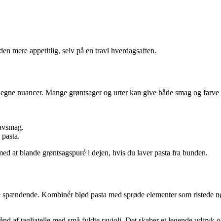
den mere appetitlig, selv på en travl hverdagsaften.
egne nuancer. Mange grøntsager og urter kan give både smag og farve t
havsmag.
 pasta.
ed at blande grøntsagspuré i dejen, hvis du laver pasta fra bunden.
e spændende. Kombinér blød pasta med sprøde elementer som ristede nødd
nd af tagliatelle med små fyldte ravioli. Det skaber et legende udtryk og