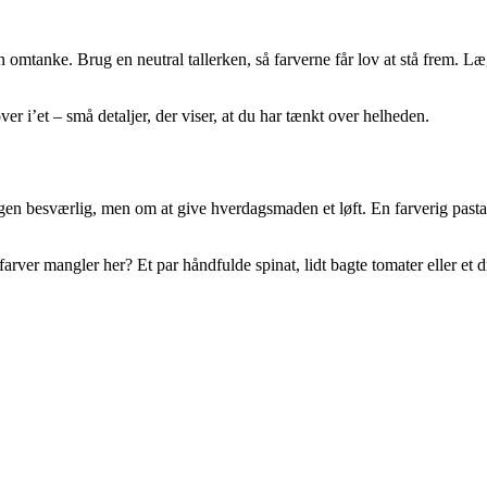
 omtanke. Brug en neutral tallerken, så farverne får lov at stå frem. Læg
ver i’et – små detaljer, der viser, at du har tænkt over helheden.
en besværlig, men om at give hverdagsmaden et løft. En farverig pastare
ver mangler her? Et par håndfulde spinat, lidt bagte tomater eller et dry