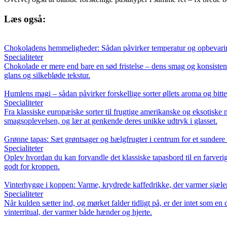
Læs også:
Chokoladens hemmeligheder: Sådan påvirker temperatur og opbevari
Specialiteter
Chokolade er mere end bare en sød fristelse – dens smag og konsistens
glans og silkebløde tekstur.
Humlens magi – sådan påvirker forskellige sorter øllets aroma og bitt
Specialiteter
Fra klassiske europæiske sorter til frugtige amerikanske og eksotiske 
smagsoplevelsen, og lær at genkende deres unikke udtryk i glasset.
Grønne tapas: Sæt grøntsager og bælgfrugter i centrum for et sundere
Specialiteter
Oplev hvordan du kan forvandle det klassiske tapasbord til en farveri
godt for kroppen.
Vinterhygge i koppen: Varme, krydrede kaffedrikke, der varmer sjæle
Specialiteter
Når kulden sætter ind, og mørket falder tidligt på, er der intet som e
vinterritual, der varmer både hænder og hjerte.