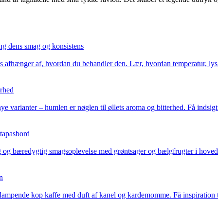
ng dens smag og konsistens
 afhænger af, hvordan du behandler den. Lær, hvordan temperatur, lys og
erhed
nye varianter – humlen er nøglen til øllets aroma og bitterhed. Få indsi
 tapasbord
g og bæredygtig smagsoplevelse med grøntsager og bælgfrugter i hovedrol
n
n dampende kop kaffe med duft af kanel og kardemomme. Få inspiration ti