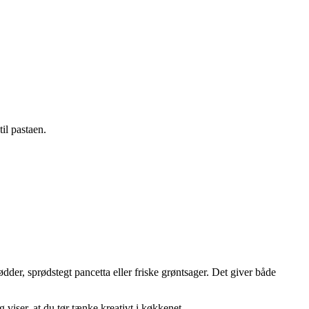
il pastaen.
er, sprødstegt pancetta eller friske grøntsager. Det giver både
 viser, at du tør tænke kreativt i køkkenet.