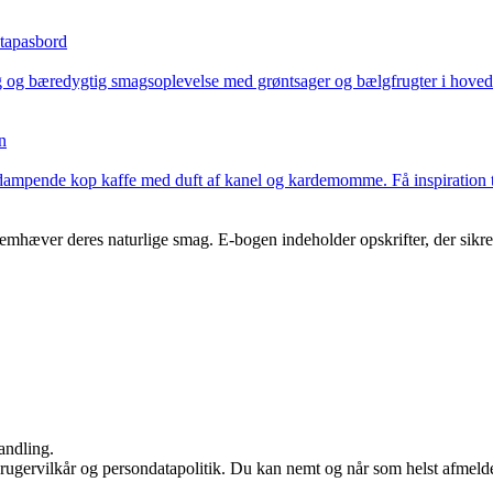
 tapasbord
g og bæredygtig smagsoplevelse med grøntsager og bælgfrugter i hovedrol
n
n dampende kop kaffe med duft af kanel og kardemomme. Få inspiration ti
remhæver deres naturlige smag. E-bogen indeholder opskrifter, der sikrer, 
andling.
rugervilkår og persondatapolitik. Du kan nemt og når som helst afmelde