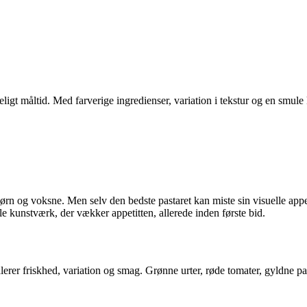
eligt måltid. Med farverige ingredienser, variation i tekstur og en smul
børn og voksne. Men selv den bedste pastaret kan miste sin visuelle appe
lle kunstværk, der vækker appetitten, allerede inden første bid.
lerer friskhed, variation og smag. Grønne urter, røde tomater, gyldne p