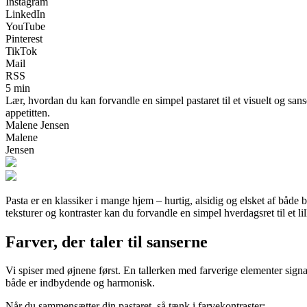
Instagram
LinkedIn
YouTube
Pinterest
TikTok
Mail
RSS
5 min
Lær, hvordan du kan forvandle en simpel pastaret til et visuelt og sans
appetitten.
Malene Jensen
Malene
Jensen
Pasta er en klassiker i mange hjem – hurtig, alsidig og elsket af både 
teksturer og kontraster kan du forvandle en simpel hverdagsret til et li
Farver, der taler til sanserne
Vi spiser med øjnene først. En tallerken med farverige elementer signa
både er indbydende og harmonisk.
Når du sammensætter din pastaret, så tænk i farvekontraster: