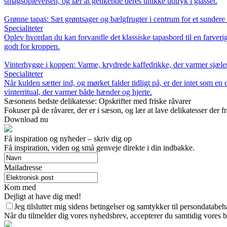
smagsoplevelsen, og lær at genkende deres unikke udtryk i glasset.
Grønne tapas: Sæt grøntsager og bælgfrugter i centrum for et sundere
Specialiteter
Oplev hvordan du kan forvandle det klassiske tapasbord til en farveri
godt for kroppen.
Vinterhygge i koppen: Varme, krydrede kaffedrikke, der varmer sjæle
Specialiteter
Når kulden sætter ind, og mørket falder tidligt på, er der intet som e
vinterritual, der varmer både hænder og hjerte.
Sæsonens bedste delikatesse: Opskrifter med friske råvarer
Fokuser på de råvarer, der er i sæson, og lær at lave delikatesser der f
Download nu
Få inspiration og nyheder – skriv dig op
Få inspiration, viden og små genveje direkte i din indbakke.
Mailadresse
Kom med
Dejligt at have dig med!
Jeg tilslutter mig sidens betingelser og samtykker til persondatabeh
Når du tilmelder dig vores nyhedsbrev, accepterer du samtidig vores b