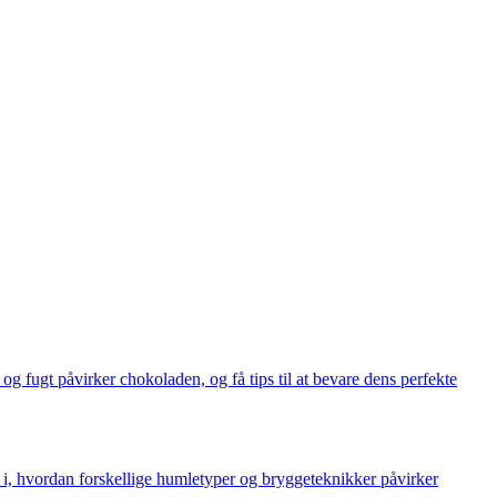
 fugt påvirker chokoladen, og få tips til at bevare dens perfekte
gt i, hvordan forskellige humletyper og bryggeteknikker påvirker