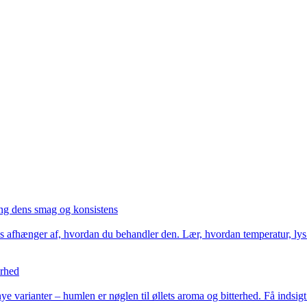
ng dens smag og konsistens
 afhænger af, hvordan du behandler den. Lær, hvordan temperatur, lys og
erhed
nye varianter – humlen er nøglen til øllets aroma og bitterhed. Få indsi