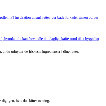
len. Få inspiration til små retter, der både forkæler ganen og gør
l, hvordan du kan forvandle din daglige kaffestund til et hyggeligt
at du udnytter de friskeste ingredienser i dine retter.
 dig igen, hvis du skifter mening.