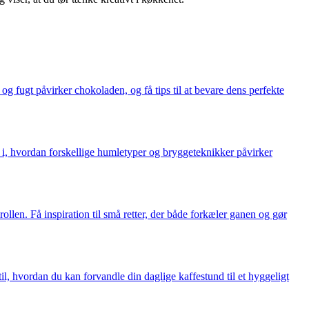
 fugt påvirker chokoladen, og få tips til at bevare dens perfekte
gt i, hvordan forskellige humletyper og bryggeteknikker påvirker
len. Få inspiration til små retter, der både forkæler ganen og gør
l, hvordan du kan forvandle din daglige kaffestund til et hyggeligt