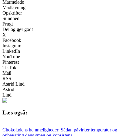
Marmelade
Madlavning
Opskrifter
Sundhed
Frugt
Del og gør godt
X
Facebook
Instagram
LinkedIn
YouTube
Pinterest
TikTok
Mail
RSS
Astrid Lind
Astrid
Lind
Læs også:
Chokoladens hemmeligheder: Sådan påvirker temperatur og
opbevaring dens smag og konsistens