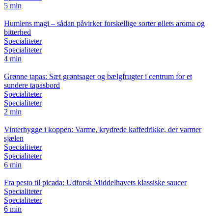
5 min
Humlens magi – sådan påvirker forskellige sorter øllets aroma og
bitterhed
Specialiteter
Specialiteter
4 min
Grønne tapas: Sæt grøntsager og bælgfrugter i centrum for et
sundere tapasbord
Specialiteter
Specialiteter
2 min
Vinterhygge i koppen: Varme, krydrede kaffedrikke, der varmer
sjælen
Specialiteter
Specialiteter
6 min
Fra pesto til picada: Udforsk Middelhavets klassiske saucer
Specialiteter
Specialiteter
6 min