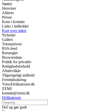
Støtter
Henviser
Allieret
Presse
Kom i kontakt
Links i indholdet
Kort over siden
Nyheder
Galleri
Tekstunivers
RSS-feed
Retsregler
Browserdata
Politik for privatliv
Rettighedsforhold
Aftalevilkår
Tilgængeligt indhold
Fremtidssikring
VoresDelikatesser.dk
ZEMI
kontakt@zemi.dk
Delikatesser
Del og gør godt