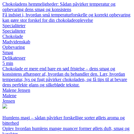
Chokoladens hemmeligheder: Sådan påvirker temperatur og
opbevaring dens smag og konsistens
Få indsigt i, hvordan små temperaturforskelle og korrekt opbevaring
kan gøre stor forskel for din chokoladeoplevelse
Specialiteter
Specialiteter
Chokolade
Madvidenskab
Opbevaring
Smag
Delikatesser
5 min
Chokolade er mere end bare en sød fristelse – dens smag og
konsistens afhænger af, hvordan du behandler den. Lær, hvordan
temperatur, lys og fugt påvirker chokoladen, og få tips til at bevare
dens perfekte glans og silkebløde tekstur.
Malene Jensen
Malene
Jensen
Humlens magi – sådan påvirker forskellige sorter øllets aroma og
bitterhed
Oplev hvordan humlens mange nuancer former øllets duft, smag og
karakter