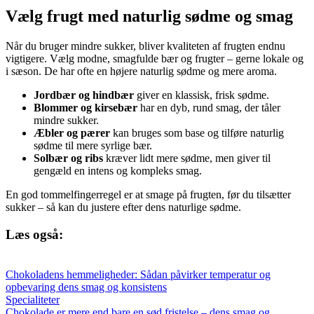
Vælg frugt med naturlig sødme og smag
Når du bruger mindre sukker, bliver kvaliteten af frugten endnu
vigtigere. Vælg modne, smagfulde bær og frugter – gerne lokale og
i sæson. De har ofte en højere naturlig sødme og mere aroma.
Jordbær og hindbær
giver en klassisk, frisk sødme.
Blommer og kirsebær
har en dyb, rund smag, der tåler
mindre sukker.
Æbler og pærer
kan bruges som base og tilføre naturlig
sødme til mere syrlige bær.
Solbær og ribs
kræver lidt mere sødme, men giver til
gengæld en intens og kompleks smag.
En god tommelfingerregel er at smage på frugten, før du tilsætter
sukker – så kan du justere efter dens naturlige sødme.
Læs også:
Chokoladens hemmeligheder: Sådan påvirker temperatur og
opbevaring dens smag og konsistens
Specialiteter
Chokolade er mere end bare en sød fristelse – dens smag og