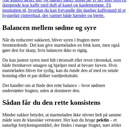
dampende kop kaffe med duft af kanel og kardemomme. Få
inspiration til, hvordan du kan forvandle din daglige kaffestund til et
hyggeligt vinterritual, der varmer både hænder og hjerte.
Balancen mellem sødme og syre
Når du reducerer sukkeret, bliver syren i frugten mere
fremtrædende. Det kan give marmeladen en frisk kant, men også
gøre den for skarp, hvis balancen ikke er rigtig.
Du kan justere syren med lidt citronsaft eller revet citronskal, som
både fremhæver smagen og hjælper med at bevare farven. Hvis
marmeladen bliver for syrlig, kan du runde den af med en smule
honning eller et par dråber vaniljeekstrakt.
Det handler om at finde den rette balance – hvor sødmen
understøtter frugten, uden at dominere den.
Sådan får du den rette konsistens
Mindre sukker betyder, at marmeladen ikke stivner helt på samme
måde som de klassiske versioner. Her kan du bruge
pektin
– et
naturligt fortykningsmiddel, der findes i mange frugter, især æbler