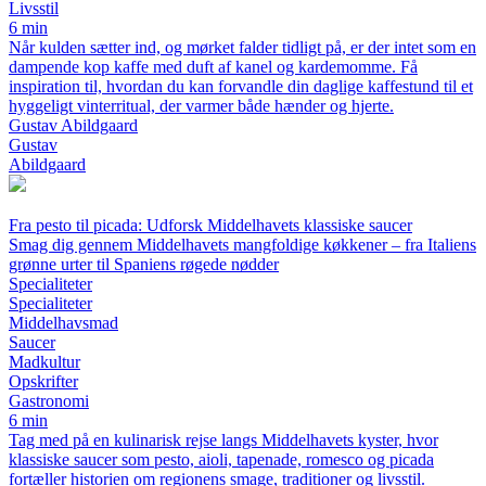
Livsstil
6 min
Når kulden sætter ind, og mørket falder tidligt på, er der intet som en
dampende kop kaffe med duft af kanel og kardemomme. Få
inspiration til, hvordan du kan forvandle din daglige kaffestund til et
hyggeligt vinterritual, der varmer både hænder og hjerte.
Gustav Abildgaard
Gustav
Abildgaard
Fra pesto til picada: Udforsk Middelhavets klassiske saucer
Smag dig gennem Middelhavets mangfoldige køkkener – fra Italiens
grønne urter til Spaniens røgede nødder
Specialiteter
Specialiteter
Middelhavsmad
Saucer
Madkultur
Opskrifter
Gastronomi
6 min
Tag med på en kulinarisk rejse langs Middelhavets kyster, hvor
klassiske saucer som pesto, aioli, tapenade, romesco og picada
fortæller historien om regionens smage, traditioner og livsstil.