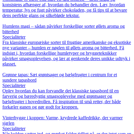
konsistens afhænger af, hvordan du behandler den. Lær, hvordan
temperatur, lys og fugt påvirker chokoladen, og få tips til at bevare
dens perfekte glans og silkebløde tekstur.
Humlens magi – sådan påvirker forskellige sorter øllets aroma og
bitterhed
Specialiteter
Fra klassiske europæiske sorter til frugtige amerikanske og eksotiske
nye varianter – humlen er nøglen til øllets aroma og bitterhed. Få
indsigt i, hvordan forskellige humletyper og bryggeteknikker
påvirker smagsoplevelsen, og lær at genkende deres unikke udtryk i
glasset.
Grønne tapas: Sæt grøntsager og bælgfrugter i centrum for et
sundere tapasbord
Specialiteter
Oplev hvordan du kan forvandle det klassiske tapasbord til en
farverig og bæredygtig smagsoplevelse med grøntsager og
bælgfrugter i hovedrollen. Få inspiration til små retter, der både
forkæler ganen og gør godt for kroppen.
Vinterhygge i koppen: Varme, krydrede kaffedrikke, der varmer
sjælen
Specialiteter
Når kulden sætter ind, og mørket falder tidligt på, er der intet som en