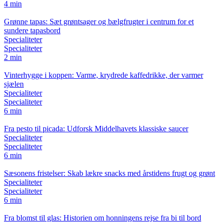
4 min
Grønne tapas: Sæt grøntsager og bælgfrugter i centrum for et
sundere tapasbord
Specialiteter
Specialiteter
2 min
Vinterhygge i koppen: Varme, krydrede kaffedrikke, der varmer
sjælen
Specialiteter
Specialiteter
6 min
Fra pesto til picada: Udforsk Middelhavets klassiske saucer
Specialiteter
Specialiteter
6 min
Sæsonens fristelser: Skab lækre snacks med årstidens frugt og grønt
Specialiteter
Specialiteter
6 min
Fra blomst til glas: Historien om honningens rejse fra bi til bord