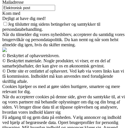
Mailadresse
Kom med
Dejligt at have dig med!
Jeg tilslutter mig sidens betingelser og samtykker til
persondatabehandling.
Når du tilmelder dig vores nyhedsbrev, accepterer du samtidig vores
brugervilkår og persondatapolitik. Du kan nemt og når som helst
afmelde dig igen, hvis du skifter mening.
© Beskyttet af ophavsretsloven.
© Beskyttet materiale. Nogle produkter, vi viser, er en del af
samarbejdsaftaler, der kan give os en økonomisk gevinst.
© Dette site er omfattet af ophavsret. Ved køb via vores links kan vi
få kommission. Indholdet må kun anvendes med forudgående
skriftlig aftale.
Cookies hjælper os med at gøre siden hurtigere, smartere og mere
relevant for dig.
Når du accepterer cookies på denne side, giver du samtykke til, at vi
og vores partnere må behandle oplysninger om dig og din brug af
siden. Vi bruger disse data til at tilpasse oplevelsen og analysere,
hvordan vores indhold klarer sig
Få adgang til og gem data på enheden. Vælg annoncer og indhold
ved hjælp af begrænsede data. Opret brugerprofiler for personlig
tilpasning. Mål hvordan indhold og annoncer klarer sig. Anvend