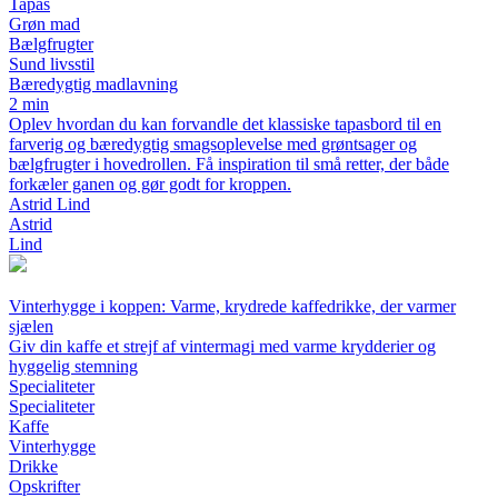
Tapas
Grøn mad
Bælgfrugter
Sund livsstil
Bæredygtig madlavning
2 min
Oplev hvordan du kan forvandle det klassiske tapasbord til en
farverig og bæredygtig smagsoplevelse med grøntsager og
bælgfrugter i hovedrollen. Få inspiration til små retter, der både
forkæler ganen og gør godt for kroppen.
Astrid Lind
Astrid
Lind
Vinterhygge i koppen: Varme, krydrede kaffedrikke, der varmer
sjælen
Giv din kaffe et strejf af vintermagi med varme krydderier og
hyggelig stemning
Specialiteter
Specialiteter
Kaffe
Vinterhygge
Drikke
Opskrifter