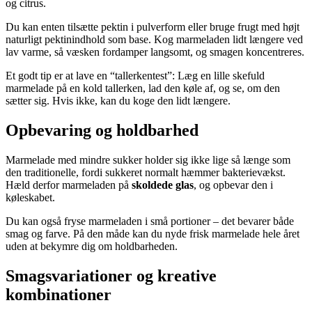
og citrus.
Du kan enten tilsætte pektin i pulverform eller bruge frugt med højt
naturligt pektinindhold som base. Kog marmeladen lidt længere ved
lav varme, så væsken fordamper langsomt, og smagen koncentreres.
Et godt tip er at lave en “tallerkentest”: Læg en lille skefuld
marmelade på en kold tallerken, lad den køle af, og se, om den
sætter sig. Hvis ikke, kan du koge den lidt længere.
Opbevaring og holdbarhed
Marmelade med mindre sukker holder sig ikke lige så længe som
den traditionelle, fordi sukkeret normalt hæmmer bakterievækst.
Hæld derfor marmeladen på
skoldede glas
, og opbevar den i
køleskabet.
Du kan også fryse marmeladen i små portioner – det bevarer både
smag og farve. På den måde kan du nyde frisk marmelade hele året
uden at bekymre dig om holdbarheden.
Smagsvariationer og kreative
kombinationer