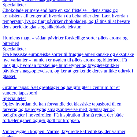
Specialiteter
Chokolade er mere end bare en sød fristelse – dens smag og
konsistens afhænger af, hvordan du behandler den. Lær, hvordan
temperatur, lys og fugt påvirker chokoladen, og få tips til at bevare
dens perfekte glans og silkebløde tekstur.
Humlens magi – sådan påvirker forskellige sorter øllets aroma og
bitterhed
Specialiteter
Fra klassiske europæiske sorter til frugtige amerikanske og eksotiske
nye varianter – humlen er nøglen til øllets aroma og bitterhed. Få
indsigt i, hvordan forskellige humletyper og bryggeteknikker
påvirker smagsoplevelsen, og lær at genkende deres unikke udtryk i
glasset.
Grønne tapas: Sæt grøntsager og bælgfrugter i centrum for et
sundere tapasbord
Specialiteter
Oplev hvordan du kan forvandle det klassiske tapasbord til en
farverig og bæredygtig smagsoplevelse med grøntsager og
bælgfrugter i hovedrollen. Få inspiration til små retter, der både
forkæler ganen og gør godt for kroppen.
Vinterhygge i koppen: Varme, krydrede kaffedrikke, der varmer
sjælen