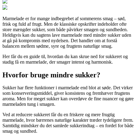
Marmelade er for mange indbegrebet af sommerens smag – sød,
frisk og fuld af frugt. Men de klassiske opskrifter indeholder ofte
store mængder sukker, som både påvirker smagen og sundheden.
Heldigvis kan du sagtens lave marmelade med mindre sukker uden
at gå på kompromis med nydelsen. Det handler om at forstå
balancen mellem sødme, syre og frugtens naturlige smag.
Her får du en guide til, hvordan du kan skrue ned for sukkeret og
stadig få en marmelade, der smager intenst og harmonisk.
Hvorfor bruge mindre sukker?
Sukker har flere funktioner i marmelade end blot at søde. Det virker
som konserveringsmiddel, giver konsistens og fremhæver frugtens
aroma. Men for meget sukker kan overdøve de fine nuancer og gøre
marmeladen tung i smagen.
Ved at reducere sukkeret får du en friskere og mere frugtig
marmelade, hvor bærrenes naturlige karakter træder tydeligere frem.
Samtidig mindsker du det samlede sukkerindtag – en fordel for både
smag og sundhed.