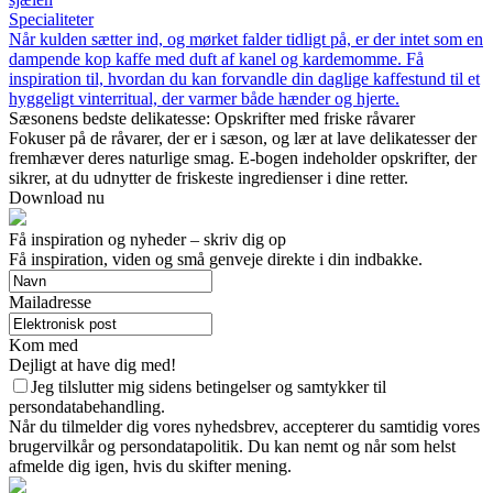
Specialiteter
Når kulden sætter ind, og mørket falder tidligt på, er der intet som en
dampende kop kaffe med duft af kanel og kardemomme. Få
inspiration til, hvordan du kan forvandle din daglige kaffestund til et
hyggeligt vinterritual, der varmer både hænder og hjerte.
Sæsonens bedste delikatesse: Opskrifter med friske råvarer
Fokuser på de råvarer, der er i sæson, og lær at lave delikatesser der
fremhæver deres naturlige smag. E-bogen indeholder opskrifter, der
sikrer, at du udnytter de friskeste ingredienser i dine retter.
Download nu
Få inspiration og nyheder – skriv dig op
Få inspiration, viden og små genveje direkte i din indbakke.
Mailadresse
Kom med
Dejligt at have dig med!
Jeg tilslutter mig sidens betingelser og samtykker til
persondatabehandling.
Når du tilmelder dig vores nyhedsbrev, accepterer du samtidig vores
brugervilkår og persondatapolitik. Du kan nemt og når som helst
afmelde dig igen, hvis du skifter mening.