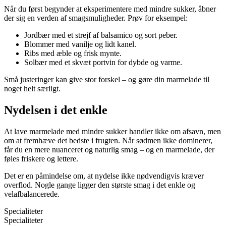
Når du først begynder at eksperimentere med mindre sukker, åbner
der sig en verden af smagsmuligheder. Prøv for eksempel:
Jordbær med et strejf af balsamico og sort peber.
Blommer med vanilje og lidt kanel.
Ribs med æble og frisk mynte.
Solbær med et skvæt portvin for dybde og varme.
Små justeringer kan give stor forskel – og gøre din marmelade til
noget helt særligt.
Nydelsen i det enkle
At lave marmelade med mindre sukker handler ikke om afsavn, men
om at fremhæve det bedste i frugten. Når sødmen ikke dominerer,
får du en mere nuanceret og naturlig smag – og en marmelade, der
føles friskere og lettere.
Det er en påmindelse om, at nydelse ikke nødvendigvis kræver
overflod. Nogle gange ligger den største smag i det enkle og
velafbalancerede.
Specialiteter
Specialiteter