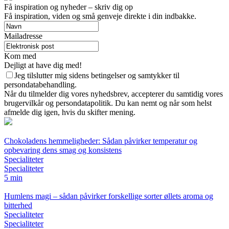
Få inspiration og nyheder – skriv dig op
Få inspiration, viden og små genveje direkte i din indbakke.
Mailadresse
Kom med
Dejligt at have dig med!
Jeg tilslutter mig sidens betingelser og samtykker til
persondatabehandling.
Når du tilmelder dig vores nyhedsbrev, accepterer du samtidig vores
brugervilkår og persondatapolitik. Du kan nemt og når som helst
afmelde dig igen, hvis du skifter mening.
Chokoladens hemmeligheder: Sådan påvirker temperatur og
opbevaring dens smag og konsistens
Specialiteter
Specialiteter
5 min
Humlens magi – sådan påvirker forskellige sorter øllets aroma og
bitterhed
Specialiteter
Specialiteter