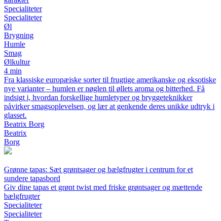
Specialiteter
Specialiteter
Øl
Brygning
Humle
Smag
Ølkultur
4 min
Fra klassiske europæiske sorter til frugtige amerikanske og eksotiske
nye varianter – humlen er nøglen til øllets aroma og bitterhed. Få
indsigt i, hvordan forskellige humletyper og bryggeteknikker
påvirker smagsoplevelsen, og lær at genkende deres unikke udtryk i
glasset.
Beatrix Borg
Beatrix
Borg
Grønne tapas: Sæt grøntsager og bælgfrugter i centrum for et
sundere tapasbord
Giv dine tapas et grønt twist med friske grøntsager og mættende
bælgfrugter
Specialiteter
Specialiteter