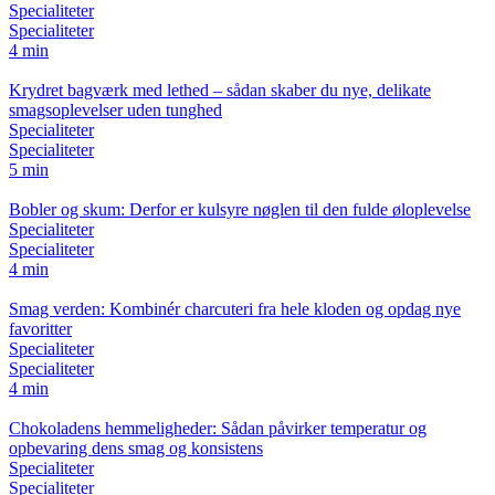
Specialiteter
Specialiteter
4 min
Krydret bagværk med lethed – sådan skaber du nye, delikate
smagsoplevelser uden tunghed
Specialiteter
Specialiteter
5 min
Bobler og skum: Derfor er kulsyre nøglen til den fulde øloplevelse
Specialiteter
Specialiteter
4 min
Smag verden: Kombinér charcuteri fra hele kloden og opdag nye
favoritter
Specialiteter
Specialiteter
4 min
Chokoladens hemmeligheder: Sådan påvirker temperatur og
opbevaring dens smag og konsistens
Specialiteter
Specialiteter