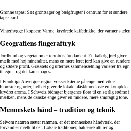
Grønne tapas: Sæt grøntsager og bælgfrugter i centrum for et sundere
tapasbord
Vinterhygge i koppen: Varme, krydrede kaffedrikke, der varmer sjælen
Geografiens fingeraftryk
Jordbund og vegetation er terroirets fundament. En kalkrig jord giver
mælk med høj mineralitet, mens en mere leret jord kan give en rundere
og sødere profil. Græssets og urternes sammensætning varierer fra egn
til egn – og det kan smages.
I Frankrigs Auvergne-region vokser køerne på enge med vilde
blomster og urter, hvilket giver de lokale blåskimmeloste en kompleks,
krydret aroma. I Schweiz bidrager bjergenes flora til en særlig sødme i
mælken, mens de danske enge giver en mildere, mere smøragtig tone.
Menneskets hånd – tradition og teknik
Selvom naturen sætter rammen, er det menneskets håndværk, der
forvandler mælk til ost. Lokale traditioner, bakteriekulturer og