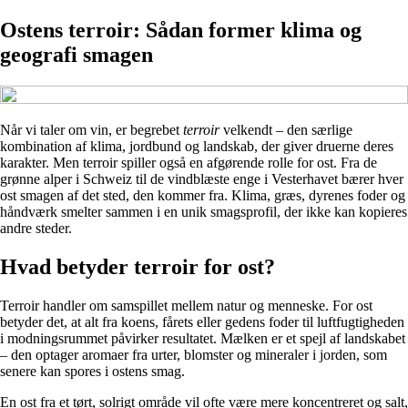
Ostens terroir: Sådan former klima og
geografi smagen
Når vi taler om vin, er begrebet
terroir
velkendt – den særlige
kombination af klima, jordbund og landskab, der giver druerne deres
karakter. Men terroir spiller også en afgørende rolle for ost. Fra de
grønne alper i Schweiz til de vindblæste enge i Vesterhavet bærer hver
ost smagen af det sted, den kommer fra. Klima, græs, dyrenes foder og
håndværk smelter sammen i en unik smagsprofil, der ikke kan kopieres
andre steder.
Hvad betyder terroir for ost?
Terroir handler om samspillet mellem natur og menneske. For ost
betyder det, at alt fra koens, fårets eller gedens foder til luftfugtigheden
i modningsrummet påvirker resultatet. Mælken er et spejl af landskabet
– den optager aromaer fra urter, blomster og mineraler i jorden, som
senere kan spores i ostens smag.
En ost fra et tørt, solrigt område vil ofte være mere koncentreret og salt,