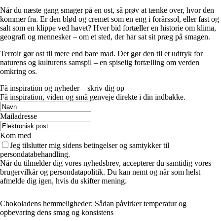
Når du næste gang smager på en ost, så prøv at tænke over, hvor den
kommer fra. Er den blød og cremet som en eng i forårssol, eller fast og
salt som en klippe ved havet? Hver bid fortæller en historie om klima,
geografi og mennesker – om et sted, der har sat sit præg på smagen.
Terroir gør ost til mere end bare mad. Det gør den til et udtryk for
naturens og kulturens samspil – en spiselig fortælling om verden
omkring os.
Få inspiration og nyheder – skriv dig op
Få inspiration, viden og små genveje direkte i din indbakke.
Mailadresse
Kom med
Jeg tilslutter mig sidens betingelser og samtykker til
persondatabehandling.
Når du tilmelder dig vores nyhedsbrev, accepterer du samtidig vores
brugervilkår og persondatapolitik. Du kan nemt og når som helst
afmelde dig igen, hvis du skifter mening.
Chokoladens hemmeligheder: Sådan påvirker temperatur og
opbevaring dens smag og konsistens