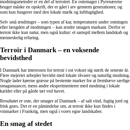
modningsmetoder er en del af terroiret. En ostemager i Pyrenæerne
bruger måske en opskrift, der er gået i arv gennem generationer, og
som kun fungerer med den lokale mælk og luftfugtighed.
Selv små ændringer – som typen af kar, temperaturen under ostningen
eller længden af modningen – kan ændre smagen markant. Derfor er
terroir ikke kun natur, men også kultur: et samspil mellem landskab og
menneskelig erfaring.
Terroir i Danmark – en voksende
bevidsthed
I Danmark har interessen for terroir i ost vokset sig stærk de seneste år.
Flere mejerier arbejder bevidst med lokale råvarer og naturlig modning.
Nogle lader køerne græsse på bestemte marker for at fremhæve særlige
smagsnuancer, mens andre eksperimenterer med modning i lokale
kældre eller på gårde tæt ved havet.
Resultatet er oste, der smager af Danmark – af salt vind, fugtig jord og
frisk græs. Det er en påmindelse om, at terroir ikke kun findes i
vinmarker i Frankrig, men også i vores egne landskaber.
En smag af stedet