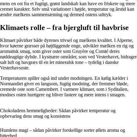
mens en ost fra et fugtigt, grønt landskab kan have en friskere og mere
cremet karakter. Selv små variationer i højde, temperatur og årstid kan
ændre mælkens sammensætning og dermed ostens udtryk.
Klimaets rolle – fra bjergluft til havbrise
Klimaet påvirker både dyrenes trivsel og mælkens kvalitet. I Alperne,
hvor køerne græsser på højtliggende enge, udvikler mælken en rig og
aromatisk smag, som giver oster som Gruyère og Comté deres
nøddeagtige dybde. I kystnære områder, som ved Vesterhavet, bidrager
salt luft og havgræs til en let mineralsk tone – tydelig i danske
Vesterhavsoste.
Temperaturen spiller også ind under modningen. En kølig kælder i
Normandiet giver en langsom, fugtig modning, der fremmer bløde,
cremede oste som Camembert. I varmere klimaer, som i Syditalien,
modnes osten hurtigere og bliver fastere og mere intens i smagen.
Chokoladens hemmeligheder: Sådan påvirker temperatur og
opbevaring dens smag og konsistens
Humlens magi – sådan påvirker forskellige sorter øllets aroma og
bitterhed